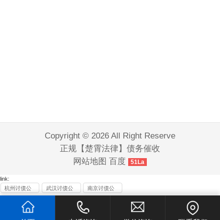
Copyright © 2026 All Right Reserve
正规【楚霄法律】债务催收
网站地图
百度
51La
link:
杭州讨债公
武汉讨债公
南京讨债公
司
司
司