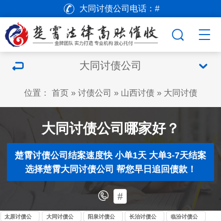
大同讨债公司电话：
#
大同讨债公司
位置：
首页
»
讨债公司
»
山西讨债
»
大同讨债
大同讨债公司哪家好？
楚霄讨债公司结案速度快 小单1天 大单3-7天结案
选择楚霄大同讨债公司 帮您早日追回债款！
#
太原讨债公
大同讨债公
阳泉讨债公
长治讨债公
临汾讨债公