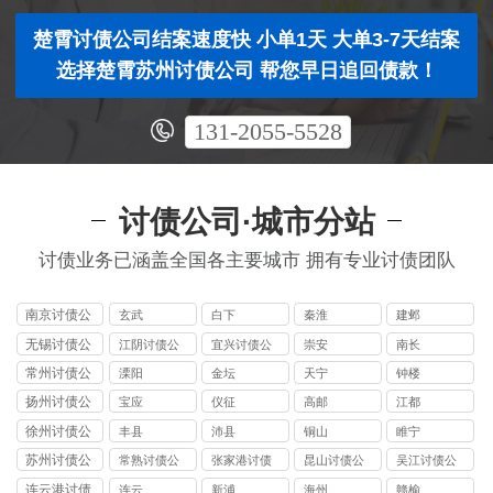
楚霄讨债公司结案速度快 小单1天 大单3-7天结案
选择楚霄苏州讨债公司 帮您早日追回债款！
131-2055-5528
讨债公司·城市分站
讨债业务已涵盖全国各主要城市 拥有专业讨债团队
南京讨债公
玄武
白下
秦淮
建邺
司
无锡讨债公
江阴讨债公
宜兴讨债公
崇安
南长
司
司
司
常州讨债公
溧阳
金坛
天宁
钟楼
司
扬州讨债公
宝应
仪征
高邮
江都
司
徐州讨债公
丰县
沛县
铜山
睢宁
司
苏州讨债公
常熟讨债公
张家港讨债
昆山讨债公
吴江讨债公
司
司
公司
司
司
连云港讨债
连云
新浦
海州
赣榆