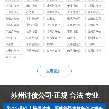
司
司
司
绍兴讨债公
绍兴讨债
温州讨债公
宁波讨债
山西讨债公
司
司
司
太原讨债公
心态开
晋中讨债公
大同讨债公
临汾讨债公
司
司
司
司
价值入账公
本计价公司
企业在
模式下公司
金融企公司
司
要账公司
业将抵公司
浙江要账公
杭州要账公
年的逾期
司
司
宁波要账公
杭州讨债
绍兴要账公
宁波讨债
温州要账公
司
司
司
宁波讨债
江苏要账公
南京要账公
动来抵
苏州要账公
司
司
司
不少债
常州要账公
防范对
无锡要账公
扣押动
司
司
由于计价公
办理抵债公
资产入账公
的同时般公
将原计提公
司
司
司
司
司
方式不同公
司
查看更多+
苏州讨债公司·正规 合法 专业
为企业和个人提供讨债、要账等疑难债务催收服务