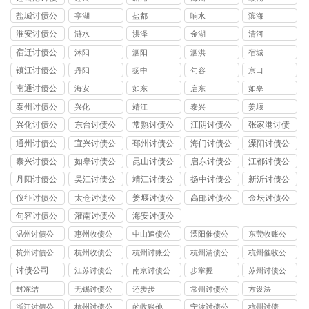
公司
盐城讨债公
亭湖
盐都
响水
滨海
司
淮安讨债公
涟水
洪泽
金湖
清河
司
宿迁讨债公
沭阳
泗阳
泗洪
宿城
司
镇江讨债公
丹阳
扬中
句容
京口
司
南通讨债公
海安
如东
启东
如皋
司
泰州讨债公
兴化
靖江
泰兴
姜堰
司
兴化讨债公
东台讨债公
常熟讨债公
江阴讨债公
张家港讨债
司
司
司
司
公司
通州讨债公
宜兴讨债公
邳州讨债公
海门讨债公
溧阳讨债公
司
司
司
司
司
泰兴讨债公
如皋讨债公
昆山讨债公
启东讨债公
江都讨债公
司
司
司
司
司
丹阳讨债公
吴江讨债公
靖江讨债公
扬中讨债公
新沂讨债公
司
司
司
司
司
仪征讨债公
太仓讨债公
姜堰讨债公
高邮讨债公
金坛讨债公
司
司
司
司
司
句容讨债公
灌南讨债公
海安讨债公
司
司
司
温州讨债公
惠州收债公
中山追债公
溧阳催债公
东莞收账公
司
司
司
司
司
杭州讨债公
杭州收债公
杭州讨账公
杭州清债公
杭州催收公
司
司
司
司
司
讨债公司
江苏讨债公
南京讨债公
步掌握
苏州讨债公
司
司
司
封冻结
无锡讨债公
还步步
常州讨债公
方设法
司
司
浙江讨债公
杭州讨债公
的收账他
宁波讨债公
杭州讨债