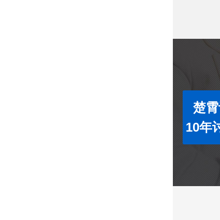
楚霄
10