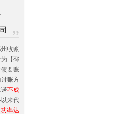
公司
邳州收账
专为【邳
讨债要账
的讨账方
承诺
不成
办以来代
成功率达