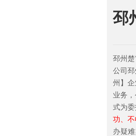
邳
邳州楚
公司邳
州】企
业务，
式为委
功、不
办疑难