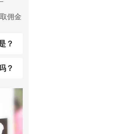
收取佣金
是？
吗？