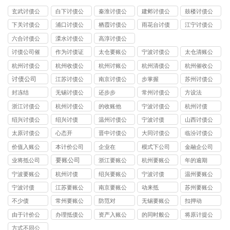
玄武讨债公
白下讨债公
秦淮讨债公
建邺讨债公
鼓楼讨债公
司
司
司
司
司
下关讨债公
浦口讨债公
栖霞讨债公
雨花台讨债
江宁讨债公
司
司
司
公司
司
六合讨债公
溧水讨债公
高淳讨债公
司
司
司
讨债公司催
作为讨债证
太仓要账公
宁波讨债公
太仓清账公
收
据
司
司
司
杭州讨债公
杭州收债公
杭州讨账公
杭州清债公
杭州催收公
司
司
司
司
司
讨债公司
江苏讨债公
南京讨债公
步掌握
苏州讨债公
司
司
司
封冻结
无锡讨债公
还步步
常州讨债公
方设法
司
司
浙江讨债公
杭州讨债公
的收账他
宁波讨债公
杭州讨债
司
司
司
绍兴讨债公
绍兴讨债
温州讨债公
宁波讨债
山西讨债公
司
司
司
太原讨债公
心态开
晋中讨债公
大同讨债公
临汾讨债公
司
司
司
司
价值入账公
本计价公司
企业在
模式下公司
金融企公司
司
要账公司
业将抵公司
浙江要账公
杭州要账公
年的逾期
司
司
宁波要账公
杭州讨债
绍兴要账公
宁波讨债
温州要账公
司
司
司
宁波讨债
江苏要账公
南京要账公
动来抵
苏州要账公
司
司
司
不少债
常州要账公
防范对
无锡要账公
扣押动
司
司
由于计价公
办理抵债公
资产入账公
的同时般公
将原计提公
司
司
司
司
司
方式不同公