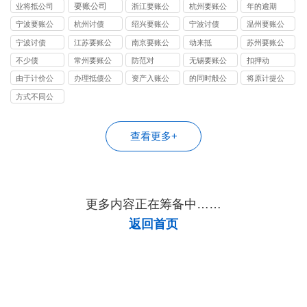
司
要账公司
业将抵公司
浙江要账公
杭州要账公
年的逾期
司
司
宁波要账公
杭州讨债
绍兴要账公
宁波讨债
温州要账公
司
司
司
宁波讨债
江苏要账公
南京要账公
动来抵
苏州要账公
司
司
司
不少债
常州要账公
防范对
无锡要账公
扣押动
司
司
由于计价公
办理抵债公
资产入账公
的同时般公
将原计提公
司
司
司
司
司
方式不同公
司
查看更多+
更多内容正在筹备中……
返回首页