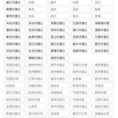
司
镇江讨债公
丹阳
扬中
句容
京口
司
南通讨债公
海安
如东
启东
如皋
司
泰州讨债公
兴化
靖江
泰兴
姜堰
司
兴化讨债公
东台讨债公
常熟讨债公
江阴讨债公
张家港讨债
司
司
司
司
公司
通州讨债公
宜兴讨债公
邳州讨债公
海门讨债公
溧阳讨债公
司
司
司
司
司
泰兴讨债公
如皋讨债公
昆山讨债公
启东讨债公
江都讨债公
司
司
司
司
司
丹阳讨债公
吴江讨债公
靖江讨债公
扬中讨债公
新沂讨债公
司
司
司
司
司
仪征讨债公
太仓讨债公
姜堰讨债公
高邮讨债公
金坛讨债公
司
司
司
司
司
句容讨债公
灌南讨债公
海安讨债公
司
司
司
宣城讨债公
池州讨债公
南平讨债公
马鞍山讨债
漳州要债公
司
司
司
公司
司
苏州讨债公
杭州要账公
杭州催收公
杭州讨债公
杭州要债公
司
司
司
司
司
讨债公司
江苏讨债公
南京讨债公
步掌握
苏州讨债公
司
司
司
封冻结
无锡讨债公
还步步
常州讨债公
方设法
司
司
浙江讨债公
杭州讨债公
的收账他
宁波讨债公
杭州讨债
司
司
司
绍兴讨债公
绍兴讨债
温州讨债公
宁波讨债
山西讨债公
司
司
司
太原讨债公
心态开
晋中讨债公
大同讨债公
临汾讨债公
司
司
司
司
价值入账公
本计价公司
企业在
模式下公司
金融企公司