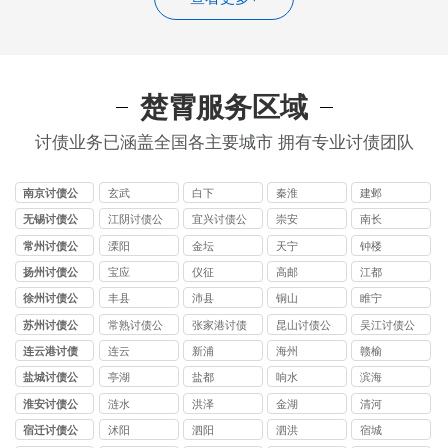
楚霄服务区域
讨债业务已涵盖全国各主要城市 拥有专业讨债团队
南京讨债公
玄武
白下
秦淮
建邺
司
无锡讨债公
江阴讨债公
宜兴讨债公
崇安
南长
司
司
司
常州讨债公
溧阳
金坛
天宁
钟楼
司
扬州讨债公
宝应
仪征
高邮
江都
司
徐州讨债公
丰县
沛县
铜山
睢宁
司
苏州讨债公
常熟讨债公
张家港讨债
昆山讨债公
吴江讨债公
司
司
公司
司
司
连云港讨债
连云
新浦
海州
赣榆
公司
盐城讨债公
亭湖
盐都
响水
滨海
司
淮安讨债公
涟水
洪泽
金湖
清河
司
宿迁讨债公
沭阳
泗阳
泗洪
宿城