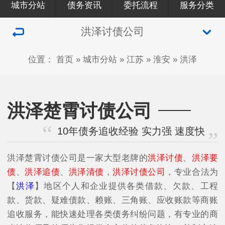
城市分站
债务资讯
委托流程
服务分类
洪泽讨债公司
位置：
首页
»
城市分站
»
江苏
»
淮安
»
洪泽
洪泽楚霄讨债公司
10年债务追收经验 实力强 速度快
洪泽楚霄讨债公司是一家大型老牌的
洪泽讨债
、
洪泽要
债
、
洪泽追债
、
洪泽清债
，
洪泽讨债公司
，专业合法为
【
洪泽
】地区个人和企业提供各类借款、欠款、工程
款、货款、疑难债款、赖账、三角账、应收账款等商账
追收服务，能快速处理各类债务纠纷问题，有专业的商