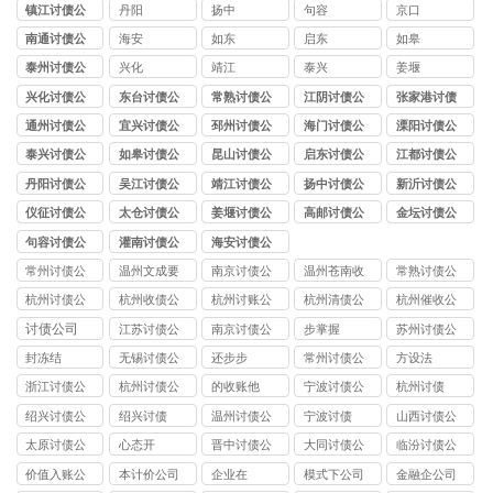
司
镇江讨债公
丹阳
扬中
句容
京口
司
南通讨债公
海安
如东
启东
如皋
司
泰州讨债公
兴化
靖江
泰兴
姜堰
司
兴化讨债公
东台讨债公
常熟讨债公
江阴讨债公
张家港讨债
司
司
司
司
公司
通州讨债公
宜兴讨债公
邳州讨债公
海门讨债公
溧阳讨债公
司
司
司
司
司
泰兴讨债公
如皋讨债公
昆山讨债公
启东讨债公
江都讨债公
司
司
司
司
司
丹阳讨债公
吴江讨债公
靖江讨债公
扬中讨债公
新沂讨债公
司
司
司
司
司
仪征讨债公
太仓讨债公
姜堰讨债公
高邮讨债公
金坛讨债公
司
司
司
司
司
句容讨债公
灌南讨债公
海安讨债公
司
司
司
常州讨债公
温州文成要
南京讨债公
温州苍南收
常熟讨债公
司
账公司
司
账公司
司
杭州讨债公
杭州收债公
杭州讨账公
杭州清债公
杭州催收公
司
司
司
司
司
讨债公司
江苏讨债公
南京讨债公
步掌握
苏州讨债公
司
司
司
封冻结
无锡讨债公
还步步
常州讨债公
方设法
司
司
浙江讨债公
杭州讨债公
的收账他
宁波讨债公
杭州讨债
司
司
司
绍兴讨债公
绍兴讨债
温州讨债公
宁波讨债
山西讨债公
司
司
司
太原讨债公
心态开
晋中讨债公
大同讨债公
临汾讨债公
司
司
司
司
价值入账公
本计价公司
企业在
模式下公司
金融企公司