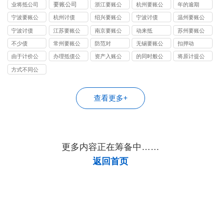
司
要账公司
业将抵公司
浙江要账公
杭州要账公
年的逾期
司
司
宁波要账公
杭州讨债
绍兴要账公
宁波讨债
温州要账公
司
司
司
宁波讨债
江苏要账公
南京要账公
动来抵
苏州要账公
司
司
司
不少债
常州要账公
防范对
无锡要账公
扣押动
司
司
由于计价公
办理抵债公
资产入账公
的同时般公
将原计提公
司
司
司
司
司
方式不同公
司
查看更多+
更多内容正在筹备中……
返回首页