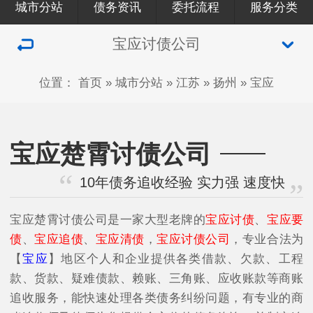
城市分站
债务资讯
委托流程
服务分类
宝应讨债公司
位置：
首页
»
城市分站
»
江苏
»
扬州
»
宝应
宝应楚霄讨债公司
10年债务追收经验 实力强 速度快
宝应楚霄讨债公司是一家大型老牌的
宝应讨债
、
宝应要
债
、
宝应追债
、
宝应清债
，
宝应讨债公司
，专业合法为
【
宝应
】地区个人和企业提供各类借款、欠款、工程
款、货款、疑难债款、赖账、三角账、应收账款等商账
追收服务，能快速处理各类债务纠纷问题，有专业的商