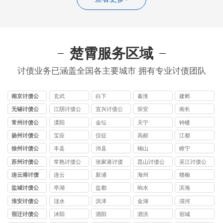
楚霄服务区域
讨债业务已涵盖全国各主要城市 拥有专业讨债团队
南京讨债公
玄武
白下
秦淮
建邺
司
无锡讨债公
江阴讨债公
宜兴讨债公
崇安
南长
司
司
司
常州讨债公
溧阳
金坛
天宁
钟楼
司
扬州讨债公
宝应
仪征
高邮
江都
司
徐州讨债公
丰县
沛县
铜山
睢宁
司
苏州讨债公
常熟讨债公
张家港讨债
昆山讨债公
吴江讨债公
司
司
公司
司
司
连云港讨债
连云
新浦
海州
赣榆
公司
盐城讨债公
亭湖
盐都
响水
滨海
司
淮安讨债公
涟水
洪泽
金湖
清河
司
宿迁讨债公
沭阳
泗阳
泗洪
宿城