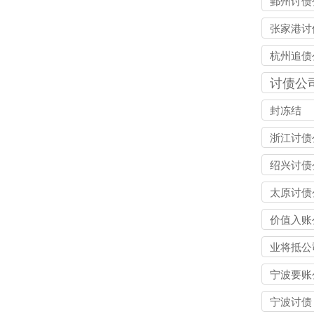
鄞州讨债
张家港讨
司
杭州追债
讨债公
封冻结
浙江讨债
绍兴讨债
太原讨债
价值入账
业将抵公
宁波要账
宁波讨债