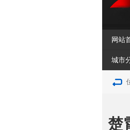
网站
城市
楚