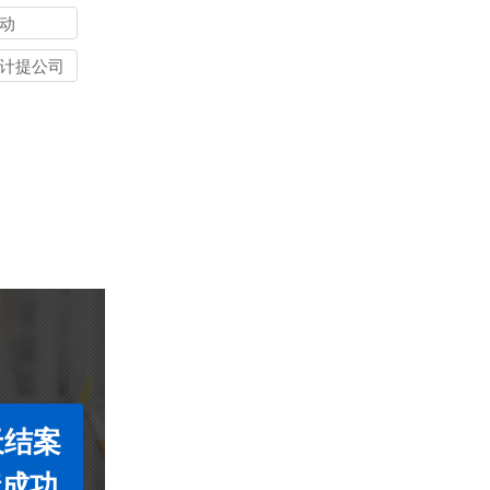
动
计提公司
天结案
债成功