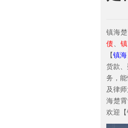
镇海楚
债
、
镇
【
镇海
货款、
务，能
及律师
海楚霄
欢迎【