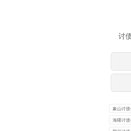
讨
象山讨债
海曙讨债