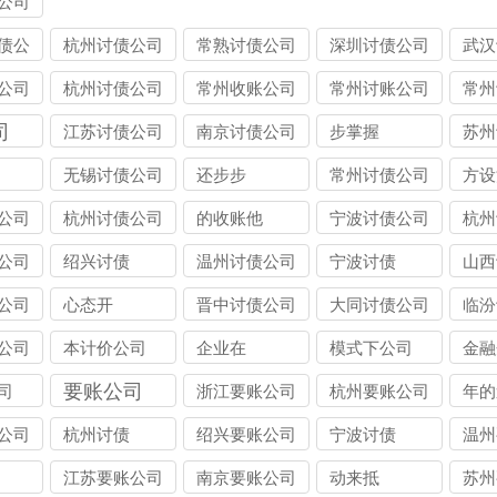
公司
债公
杭州讨债公司
常熟讨债公司
深圳讨债公司
武汉
公司
杭州讨债公司
常州收账公司
常州讨账公司
常州
司
江苏讨债公司
南京讨债公司
步掌握
苏州
无锡讨债公司
还步步
常州讨债公司
方设
公司
杭州讨债公司
的收账他
宁波讨债公司
杭州
公司
绍兴讨债
温州讨债公司
宁波讨债
山西
公司
心态开
晋中讨债公司
大同讨债公司
临汾
公司
本计价公司
企业在
模式下公司
金融
要账公司
司
浙江要账公司
杭州要账公司
年的
公司
杭州讨债
绍兴要账公司
宁波讨债
温州
江苏要账公司
南京要账公司
动来抵
苏州