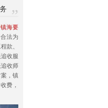
业务
、
镇海要
业合法为
工程款、
账追收服
账追收师
方案，镇
不收费，