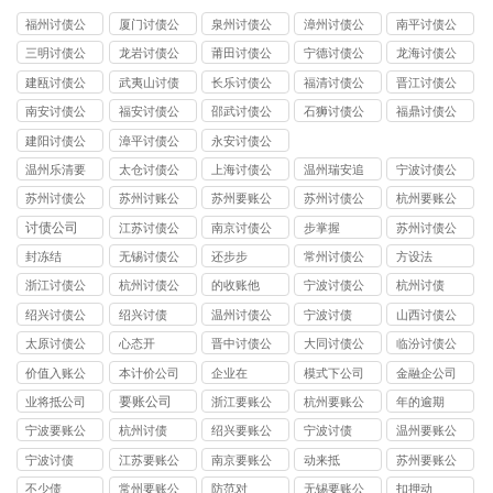
福州讨债公
厦门讨债公
泉州讨债公
漳州讨债公
南平讨债公
司
司
司
司
司
三明讨债公
龙岩讨债公
莆田讨债公
宁德讨债公
龙海讨债公
司
司
司
司
司
建瓯讨债公
武夷山讨债
长乐讨债公
福清讨债公
晋江讨债公
司
公司
司
司
司
南安讨债公
福安讨债公
邵武讨债公
石狮讨债公
福鼎讨债公
司
司
司
司
司
建阳讨债公
漳平讨债公
永安讨债公
司
司
司
温州乐清要
太仓讨债公
上海讨债公
温州瑞安追
宁波讨债公
账公司
司
司
债公司
司
苏州讨债公
苏州讨账公
苏州要账公
苏州讨债公
杭州要账公
司
司
司
司
司
讨债公司
江苏讨债公
南京讨债公
步掌握
苏州讨债公
司
司
司
封冻结
无锡讨债公
还步步
常州讨债公
方设法
司
司
浙江讨债公
杭州讨债公
的收账他
宁波讨债公
杭州讨债
司
司
司
绍兴讨债公
绍兴讨债
温州讨债公
宁波讨债
山西讨债公
司
司
司
太原讨债公
心态开
晋中讨债公
大同讨债公
临汾讨债公
司
司
司
司
价值入账公
本计价公司
企业在
模式下公司
金融企公司
司
要账公司
业将抵公司
浙江要账公
杭州要账公
年的逾期
司
司
宁波要账公
杭州讨债
绍兴要账公
宁波讨债
温州要账公
司
司
司
宁波讨债
江苏要账公
南京要账公
动来抵
苏州要账公
司
司
司
不少债
常州要账公
防范对
无锡要账公
扣押动