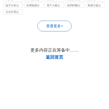
司
司
由于计价公
办理抵债公
资产入账公
的同时般公
将原计提公
司
司
司
司
司
方式不同公
司
查看更多+
更多内容正在筹备中……
返回首页