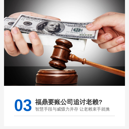
03
福鼎要账公司追讨老赖?
智慧手段与威慑力并存 让老赖束手就擒