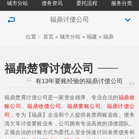
城市分站
债务资讯
委托流程
服务分类
福鼎讨债公司
位置：
首页
»
城市分站
»
福建
»
福鼎
福鼎楚霄讨债公司
有13年要账经验的福鼎讨债公司
福鼎楚霄讨债公司是一家资金雄厚、专业合法的
福鼎收
账公司
、
福鼎收债公司
、
福鼎要账公司
、
福鼎讨债公
司
，专为【福鼎】企业和个人提供各类商账追收、债务
清欠等讨债要账业务，公司拥有专业高效的清债团队、
正规合法的讨账方式为委托人安全快速讨回各类债务和